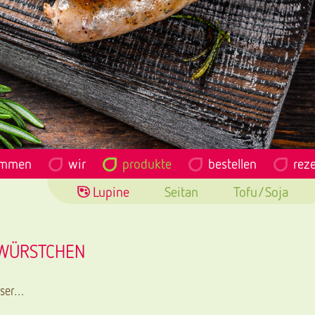
ommen
wir
produkte
bestellen
rez
Lupine
Seitan
Tofu/Soja
TWÜRSTCHEN
ser…