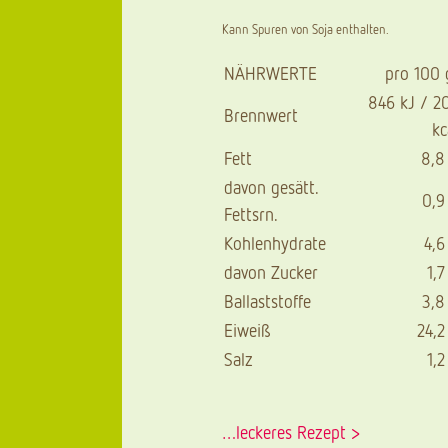
Kann Spuren von Soja enthalten.
NÄHRWERTE
pro 100
846 kJ / 2
Brennwert
kc
Fett
8,8
davon gesätt.
0,9
Fettsrn.
Kohlenhydrate
4,6
davon Zucker
1,7
Ballaststoffe
3,8
Eiweiß
24,2
Salz
1,2
…leckeres Rezept >