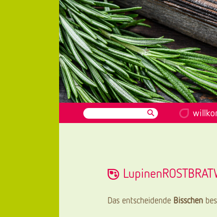
willk
LupinenROSTBRA
Das entscheidende
Bisschen
bes