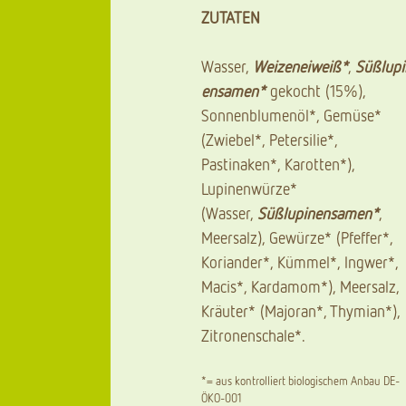
ZUTATEN
Wasser,
Weizeneiweiß*
,
Süßlupi
ensamen*
gekocht (15%),
Sonnenblumenöl*, Gemüse*
(Zwiebel*, Petersilie*,
Pastinaken*, Karotten*),
Lupinenwürze*
(Wasser,
Süßlupinensamen*
,
Meersalz), Gewürze* (Pfeffer*,
Koriander*, Kümmel*, Ingwer*,
Macis*, Kardamom*), Meersalz,
Kräuter* (Majoran*, Thymian*),
Zitronenschale*.
*= aus kontrolliert biologischem Anbau DE-
ÖKO-001